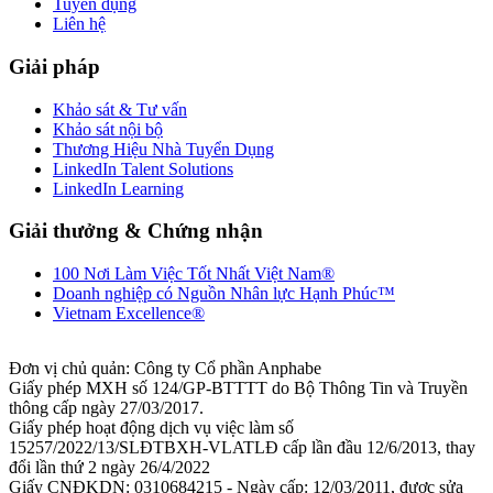
Tuyển dụng
Liên hệ
Giải pháp
Khảo sát & Tư vấn
Khảo sát nội bộ
Thương Hiệu Nhà Tuyển Dụng
LinkedIn Talent Solutions
LinkedIn Learning
Giải thưởng & Chứng nhận
100 Nơi Làm Việc Tốt Nhất Việt Nam®
Doanh nghiệp có Nguồn Nhân lực Hạnh Phúc™
Vietnam Excellence®
Đơn vị chủ quản: Công ty Cổ phần Anphabe
Giấy phép MXH số 124/GP-BTTTT do Bộ Thông Tin và Truyền
thông cấp ngày 27/03/2017.
Giấy phép hoạt động dịch vụ việc làm số
15257/2022/13/SLĐTBXH-VLATLĐ cấp lần đầu 12/6/2013, thay
đổi lần thứ 2 ngày 26/4/2022
Giấy CNĐKDN: 0310684215 - Ngày cấp: 12/03/2011, được sửa